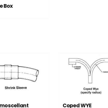
e Box
moscellant
Coped WYE