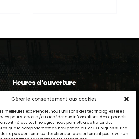
Heures d’ouverture
Lundi : 8h-17h
Gérer le consentement aux cookies
Mardi : 8h-17h
Mercredi : 8h-17h
 les meilleures expériences, nous utilisons des technologies telles
Jeudi : 8h-17h
okies pour stocker et/ou accéder aux informations des appareils.
 consentir à ces technologies nous permettra de traiter des
Vendredi : 8h-17h
lles que le comportement de navigation ou les ID uniques sur ce
it de ne pas consentir ou de retirer son consentement peut avoir un