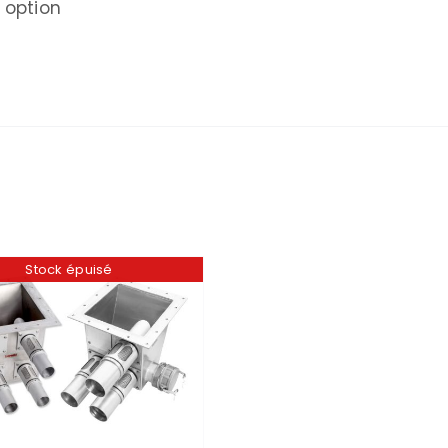
 option
Stock épuisé