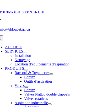
Passer
au
450 964-3191
/
888 919-3191
contenu
info@rldoucet.qc.ca
oggle
avigation
ACCUEIL
SERVICES
Installation
Nettoyage
Location d’équipements d’aspiration
PRODUITS
Raccord & Tuyauteries
Lorenz
Outils d’aspiration
Valves
Lorenz
Valves Plattco double clappets
Valves rotatives
Aspiration industrielle