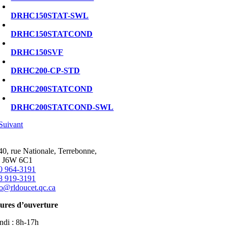
DRHC150STAT-SWL
DRHC150STATCOND
DRHC150SVF
DRHC200-CP-STD
DRHC200STATCOND
DRHC200STATCOND-SWL
Suivant
40, rue Nationale, Terrebonne,
 J6W 6C1
0 964-3191
8 919-3191
fo@rldoucet.qc.ca
ures d’ouverture
ndi : 8h-17h