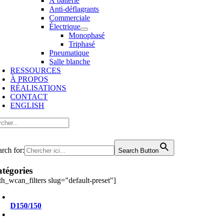
À batterie
Anti-déflagrants
Commerciale
Électrique
Monophasé
Triphasé
Pneumatique
Salle blanche
RESSOURCES
À PROPOS
RÉALISATIONS
CONTACT
ENGLISH
cher:
arch for:
Search Button
tégories
ith_wcan_filters slug="default-preset"]
D150/150