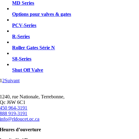
MD Series
Options pour valves & gates
PCV-Series
R-Series
Roller Gates Série N
S8-Series
Shut Off Valve
1
2
Suivant
1240, rue Nationale, Terrebonne,
Qc J6W 6C1
450 964-3191
888 919-3191
info@rldoucet.qc.ca
Heures d’ouverture