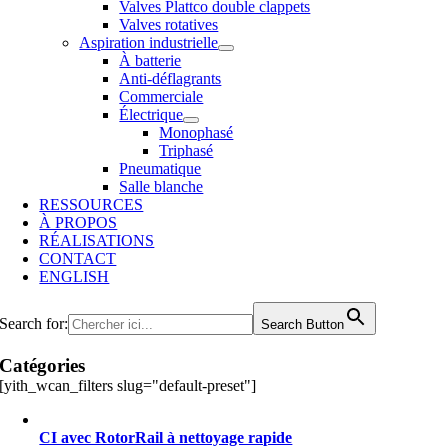
Valves Plattco double clappets
Valves rotatives
Aspiration industrielle
À batterie
Anti-déflagrants
Commerciale
Électrique
Monophasé
Triphasé
Pneumatique
Salle blanche
RESSOURCES
À PROPOS
RÉALISATIONS
CONTACT
ENGLISH
Search for:
Search Button
Catégories
[yith_wcan_filters slug="default-preset"]
CI avec RotorRail à nettoyage rapide