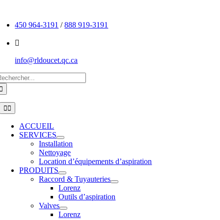
Passer
au
450 964-3191
/
888 919-3191
contenu
info@rldoucet.qc.ca
echercher:
Toggle
Navigation
ACCUEIL
SERVICES
Installation
Nettoyage
Location d’équipements d’aspiration
PRODUITS
Raccord & Tuyauteries
Lorenz
Outils d’aspiration
Valves
Lorenz