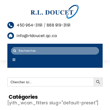
Passer
au
contenu
450 964-3191
/
888 919-3191
info@rldoucet.qc.ca
Rechercher:
Toggle
Navigation
ACCUEIL
Search Button
Search
SERVICES
for:
PRODUITS
Catégories
[yith_wcan_filters slug="default-preset"]
RESSOURCES