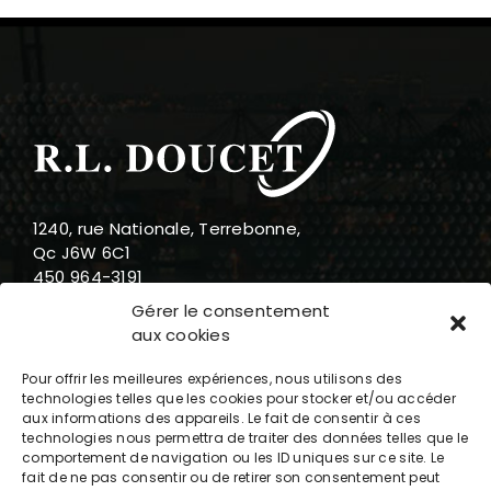
1240, rue Nationale, Terrebonne,
Qc J6W 6C1
450 964-3191
888 919-3191
Gérer le consentement
info@rldoucet.qc.ca
aux cookies
Pour offrir les meilleures expériences, nous utilisons des
technologies telles que les cookies pour stocker et/ou accéder
aux informations des appareils. Le fait de consentir à ces
technologies nous permettra de traiter des données telles que le
Heures d’ouverture
comportement de navigation ou les ID uniques sur ce site. Le
fait de ne pas consentir ou de retirer son consentement peut