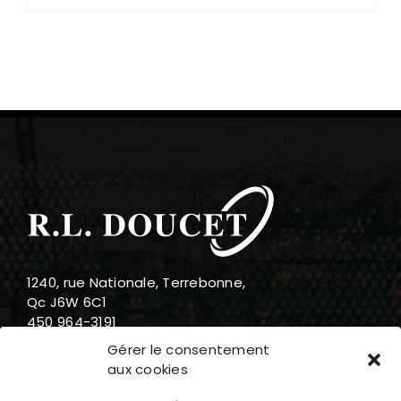
1240, rue Nationale, Terrebonne,
Qc J6W 6C1
450 964-3191
888 919-3191
Gérer le consentement
info@rldoucet.qc.ca
aux cookies