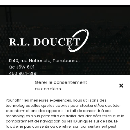
1240, rue Nationale, Terrebonne,
Qc J6W 6C1
450 964-3191
888 919-3191
Gérer le consentement
info@rldoucet.qc.ca
aux cookies
Pour offrir les meilleures expériences, nous utilisons des
technologies telles que les cookies pour stocker et/ou accéder
aux informations des appareils. Le fait de consentir à ces
technologies nous permettra de traiter des données telles que le
Heures d’ouverture
comportement de navigation ou les ID uniques sur ce site. Le
fait de ne pas consentir ou de retirer son consentement peut