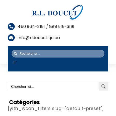
Passer
au
contenu
450 964-3191
/
888 919-3191
info@rldoucet.qc.ca
Rechercher:
Toggle
Navigation
ACCUEIL
Search Button
Search
SERVICES
for:
PRODUITS
Catégories
[yith_wcan_filters slug="default-preset"]
RESSOURCES