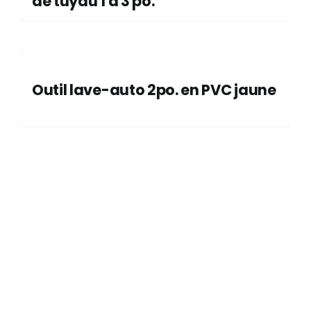
de tuyau 1 à 3 po.
Outil lave-auto 2po. en PVC jaune
1240, rue Nationale, Terrebonne,