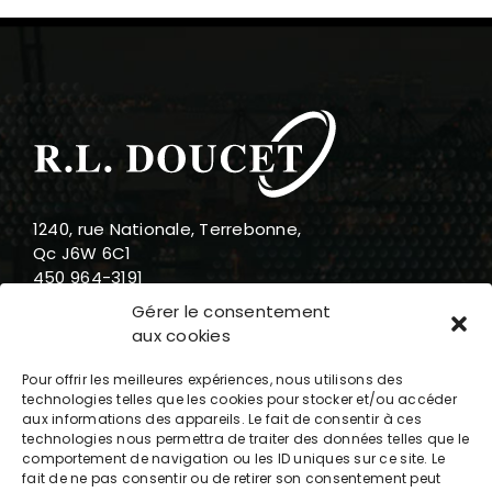
1240, rue Nationale, Terrebonne,
Qc J6W 6C1
450 964-3191
888 919-3191
Gérer le consentement
info@rldoucet.qc.ca
aux cookies
Pour offrir les meilleures expériences, nous utilisons des
technologies telles que les cookies pour stocker et/ou accéder
aux informations des appareils. Le fait de consentir à ces
technologies nous permettra de traiter des données telles que le
Heures d’ouverture
comportement de navigation ou les ID uniques sur ce site. Le
fait de ne pas consentir ou de retirer son consentement peut