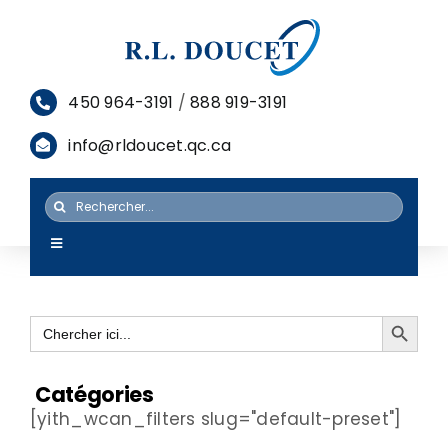
Passer
au
contenu
450 964-3191
/
888 919-3191
info@rldoucet.qc.ca
Rechercher:
Toggle
Navigation
ACCUEIL
Search Button
Search
SERVICES
for:
PRODUITS
Catégories
[yith_wcan_filters slug="default-preset"]
RESSOURCES