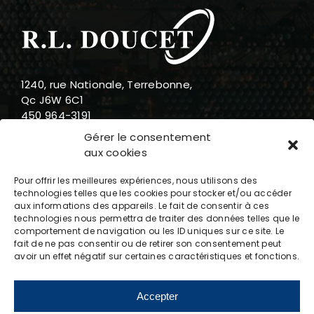
1240, rue Nationale, Terrebonne,
Qc J6W 6C1
450 964-3191
888 919-3191
Gérer le consentement
info@rldoucet.qc.ca
aux cookies
Pour offrir les meilleures expériences, nous utilisons des
technologies telles que les cookies pour stocker et/ou accéder
aux informations des appareils. Le fait de consentir à ces
technologies nous permettra de traiter des données telles que le
Heures d’ouverture
comportement de navigation ou les ID uniques sur ce site. Le
fait de ne pas consentir ou de retirer son consentement peut
avoir un effet négatif sur certaines caractéristiques et fonctions.
Lundi : 8h-17h
Mardi : 8h-17h
Mercredi : 8h-17h
Accepter
Jeudi : 8h-17h