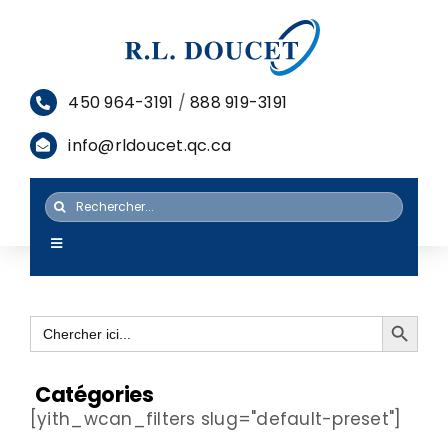
Passer
au
contenu
450 964-3191
/
888 919-3191
info@rldoucet.qc.ca
Rechercher:
Toggle
Navigation
ACCUEIL
Search Button
Search
SERVICES
for:
PRODUITS
Catégories
[yith_wcan_filters slug="default-preset"]
RESSOURCES