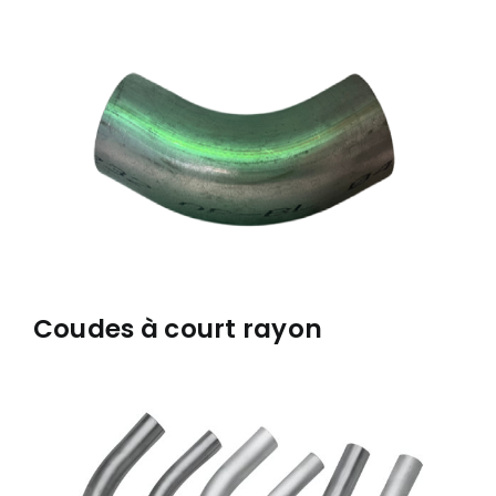
À PROPOS
RÉALISATIONS
CONTACT
ENGLISH
Coudes à court rayon