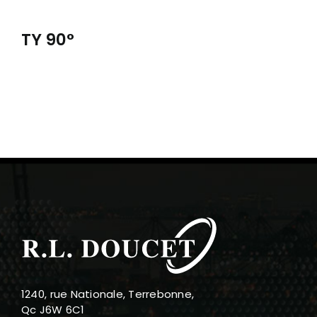
À PROPOS
TY 90°
RÉALISATIONS
CONTACT
ENGLISH
1240, rue Nationale, Terrebonne,
Qc J6W 6C1