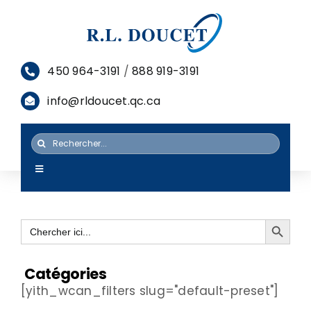
Passer
au
contenu
450 964-3191
/
888 919-3191
info@rldoucet.qc.ca
Rechercher:
Toggle
Navigation
ACCUEIL
Search Button
Search
SERVICES
for:
PRODUITS
Catégories
[yith_wcan_filters slug="default-preset"]
RESSOURCES