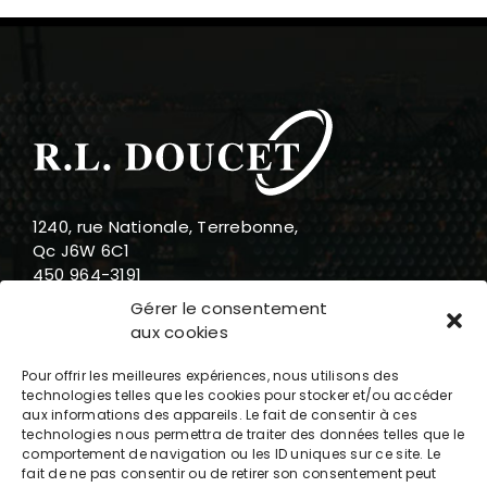
1240, rue Nationale, Terrebonne,
Qc J6W 6C1
450 964-3191
888 919-3191
Gérer le consentement
info@rldoucet.qc.ca
aux cookies
Pour offrir les meilleures expériences, nous utilisons des
technologies telles que les cookies pour stocker et/ou accéder
aux informations des appareils. Le fait de consentir à ces
technologies nous permettra de traiter des données telles que le
Heures d’ouverture
comportement de navigation ou les ID uniques sur ce site. Le
fait de ne pas consentir ou de retirer son consentement peut