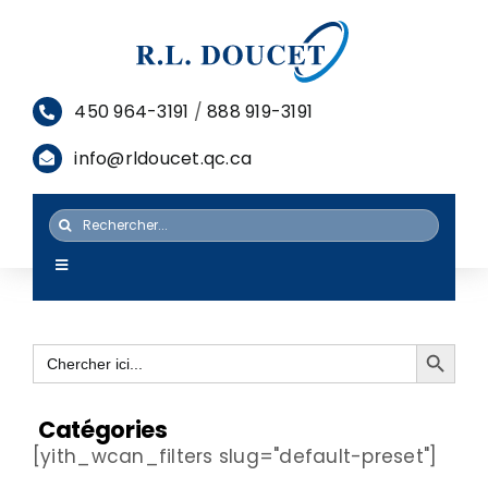
Passer
au
contenu
450 964-3191
/
888 919-3191
info@rldoucet.qc.ca
Rechercher:
Toggle
Navigation
ACCUEIL
Search Button
Search
SERVICES
for:
PRODUITS
Catégories
[yith_wcan_filters slug="default-preset"]
RESSOURCES