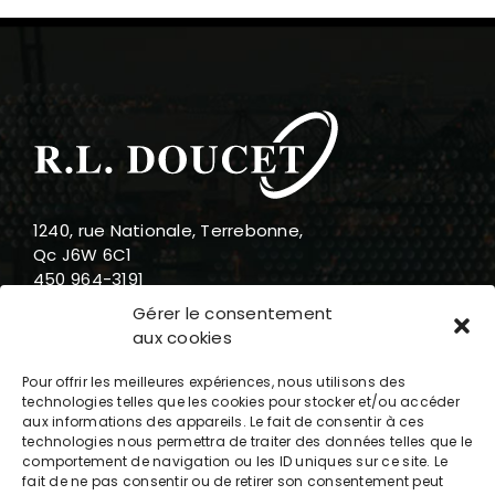
1240, rue Nationale, Terrebonne,
Qc J6W 6C1
450 964-3191
888 919-3191
Gérer le consentement
info@rldoucet.qc.ca
aux cookies
Pour offrir les meilleures expériences, nous utilisons des
technologies telles que les cookies pour stocker et/ou accéder
aux informations des appareils. Le fait de consentir à ces
technologies nous permettra de traiter des données telles que le
Heures d’ouverture
comportement de navigation ou les ID uniques sur ce site. Le
fait de ne pas consentir ou de retirer son consentement peut