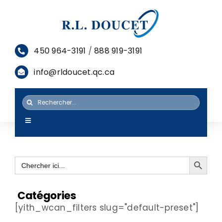
Passer
au
contenu
450 964-3191
/
888 919-3191
info@rldoucet.qc.ca
Rechercher:
Toggle
Navigation
ACCUEIL
Search Button
Search
SERVICES
for:
PRODUITS
Catégories
[yith_wcan_filters slug="default-preset"]
RESSOURCES