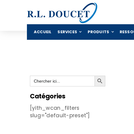
Passer
au
contenu
ACCUEIL
SERVICES
PRODUITS
RESSO
Search Button
Search
for:
Catégories
[yith_wcan_filters
slug="default-preset"]