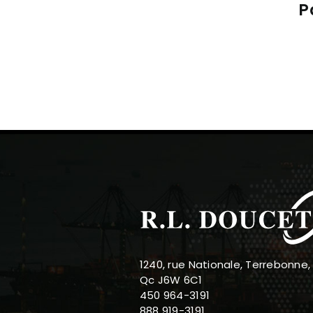
P
1240, rue Nationale, Terrebonne,
Qc J6W 6C1
450 964-3191
888 919-3191