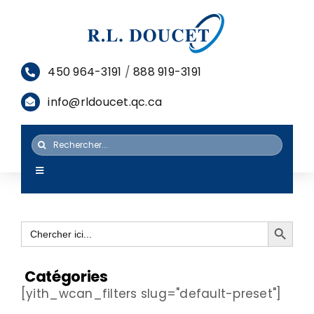
Passer
au
contenu
450 964-3191
/
888 919-3191
info@rldoucet.qc.ca
Rechercher:
Toggle
Navigation
ACCUEIL
Search Button
Search
SERVICES
for:
PRODUITS
Catégories
[yith_wcan_filters slug="default-preset"]
RESSOURCES