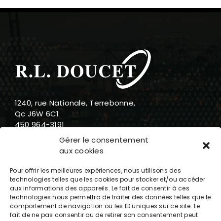
1240, rue Nationale, Terrebonne,
Qc J6W 6C1
450 964-3191
888 919-3191
Gérer le consentement
info@rldoucet.qc.ca
aux cookies
Pour offrir les meilleures expériences, nous utilisons des
technologies telles que les cookies pour stocker et/ou accéder
aux informations des appareils. Le fait de consentir à ces
technologies nous permettra de traiter des données telles que le
Heures d’ouverture
comportement de navigation ou les ID uniques sur ce site. Le
fait de ne pas consentir ou de retirer son consentement peut